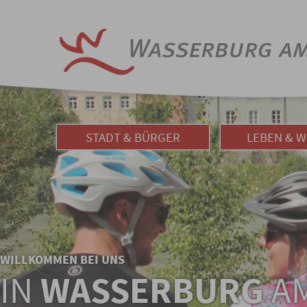
STADT & BÜRGER
LEBEN & 
WILLKOMMEN BEI UNS
IN
WASSERBURG
AM