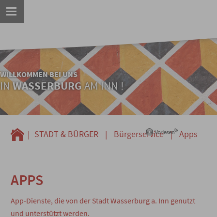
WILLKOMMEN BEI UNS
IN
WASSERBURG
AM INN !
|
STADT & BÜRGER
|
Bürgerservice
|
Apps
APPS
App-Dienste, die von der Stadt Wasserburg a. Inn genutzt
und unterstützt werden.