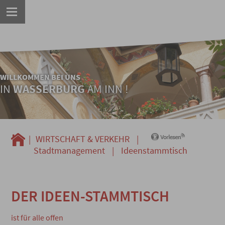
WILLKOMMEN BEI UNS
IN
WASSERBURG
AM INN !
|
WIRTSCHAFT & VERKEHR
|
Stadtmanagement
|
Ideenstammtisch
DER IDEEN-STAMMTISCH
ist für alle offen