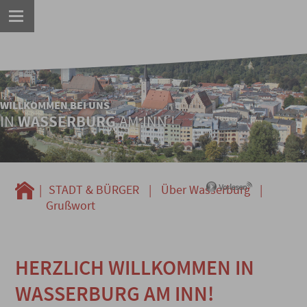
WILLKOMMEN BEI UNS
IN
WASSERBURG
AM INN !
|
STADT & BÜRGER
|
Über Wasserburg
|
Grußwort
HERZLICH WILLKOMMEN IN
WASSERBURG AM INN!