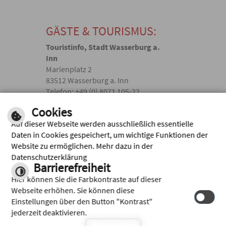
GÄSTE & TOURISMUS:
Touristinfo, Stadt Wasserburg a.
Inn
Marienplatz 2
83512 Wasserburg a. Inn
Telefon: +49 (0) 8071 105-22
touristik(@)wasserburg.de
Cookies
Auf dieser Webseite werden ausschließlich essentielle
Facebook
Daten in Cookies gespeichert, um wichtige Funktionen der
Website zu ermöglichen. Mehr dazu in der
Instagram
Datenschutzerklärung
Barrierefreiheit
Hier können Sie die Farbkontraste auf dieser
Webseite erhöhen. Sie können diese
Einstellungen über den Button "Kontrast"
jederzeit deaktivieren.