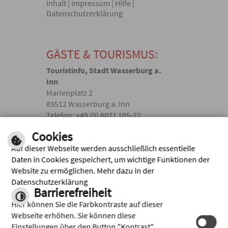
Inhalt
|
Impressum
|
Hilfe
|
Datenschutzerklärung
GÄSTE & TOURISMUS:
Touristinfo, Stadt Wasserburg a.
Inn
Marienplatz 2
83512 Wasserburg a. Inn
Telefon: +49 (0) 8071 105-22
touristik(@)wasserburg.de
Cookies
Auf dieser Webseite werden ausschließlich essentielle
Facebook
Daten in Cookies gespeichert, um wichtige Funktionen der
Website zu ermöglichen. Mehr dazu in der
Instagram
Datenschutzerklärung
Barrierefreiheit
Hier können Sie die Farbkontraste auf dieser
Webseite erhöhen. Sie können diese
Einstellungen über den Button "Kontrast"