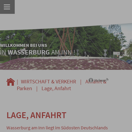
WILLKOMMEN BEI UNS
IN
WASSERBURG
AM INN !
|
WIRTSCHAFT & VERKEHR
|
Anfahrt &
Parken
|
Lage, Anfahrt
LAGE, ANFAHRT
Wasserburg am Inn liegt im Südosten Deutschlands