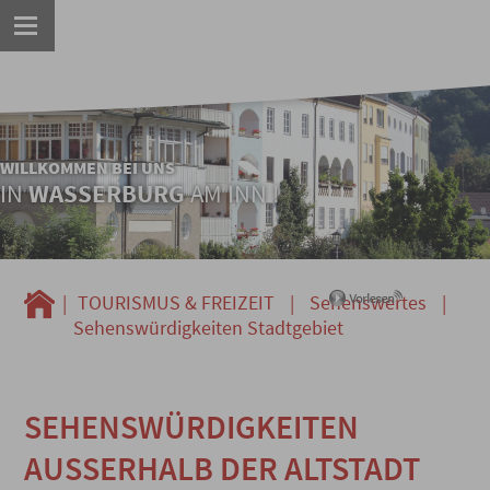
WILLKOMMEN BEI UNS
IN
WASSERBURG
AM INN !
|
TOURISMUS & FREIZEIT
|
Sehenswertes
|
Sehenswürdigkeiten Stadtgebiet
SEHENSWÜRDIGKEITEN
AUSSERHALB DER ALTSTADT