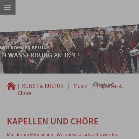
WILLKOMMEN BEI UNS
IN
WASSERBURG
AM INN !
|
KUNST & KULTUR
|
Musik
|
Kapellen &
Chöre
KAPELLEN UND CHÖRE
Musik zum Mitmachen - Wer musikalisch aktiv werden