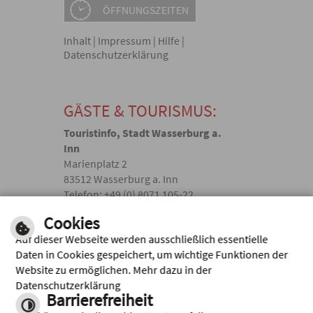
ÖFFNUNGSZEITEN
Inhalt
|
Impressum
|
Hilfe
|
Datenschutzerklärung
GÄSTE & TOURISMUS:
Touristinfo, Stadt Wasserburg a.
Inn
Marienplatz 2
83512 Wasserburg a. Inn
Telefon: +49 (0) 8071 105-22
touristik(@)wasserburg.de
Cookies
Auf dieser Webseite werden ausschließlich essentielle
Facebook
Daten in Cookies gespeichert, um wichtige Funktionen der
Website zu ermöglichen. Mehr dazu in der
Instagram
Datenschutzerklärung
Barrierefreiheit