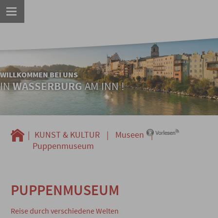
WILLKOMMEN BEI UNS
IN
WASSERBURG
AM INN !
|
KUNST & KULTUR
|
Museen
|
Puppenmuseum
PUPPENMUSEUM
Reise durch verschiedene Welten