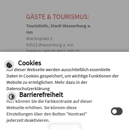
GÄSTE & TOURISMUS:
Touristinfo, Stadt Wasserburg a.
Inn
Marienplatz 2
83512 Wasserburg a. Inn
Telefon: +49 (0) 8071 105-22
touristik(@)wasserburg.de
Cookies
Auf dieser Webseite werden ausschließlich essentielle
Facebook
Daten in Cookies gespeichert, um wichtige Funktionen der
Website zu ermöglichen. Mehr dazu in der
Instagram
Datenschutzerklärung
Barrierefreiheit
Hier können Sie die Farbkontraste auf dieser
Webseite erhöhen. Sie können diese
Einstellungen über den Button "Kontrast"
jederzeit deaktivieren.