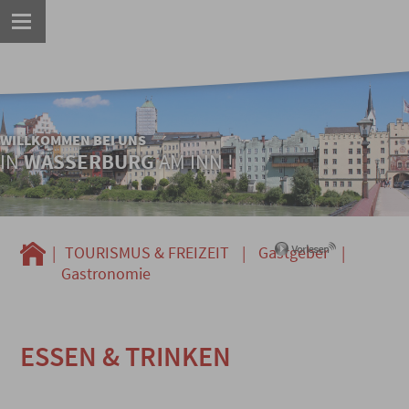
WILLKOMMEN BEI UNS
IN
WASSERBURG
AM INN !
|
TOURISMUS & FREIZEIT
|
Gastgeber
|
Gastronomie
ESSEN & TRINKEN