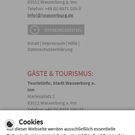
83512 Wasserburg a. Inn
Telefon: +49 (0) 8071 105-0
info(@)wasserburg.de
ÖFFNUNGSZEITEN
Inhalt
|
Impressum
|
Hilfe
|
Datenschutzerklärung
GÄSTE & TOURISMUS:
Touristinfo, Stadt Wasserburg a.
Inn
Marienplatz 2
83512 Wasserburg a. Inn
Telefon: +49 (0) 8071 105-22
touristik(@)wasserburg.de
Cookies
Auf dieser Webseite werden ausschließlich essentielle
Facebook