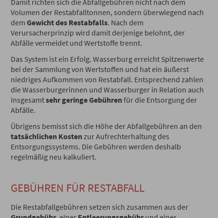
Damit richten sich die Abfallgebühren nicht nach dem
Volumen der Restabfalltonnen, sondern überwiegend nach
dem
Gewicht des Restabfalls
. Nach dem
Verursacherprinzip wird damit derjenige belohnt, der
Abfälle vermeidet und Wertstoffe trennt.
Das System ist ein Erfolg. Wasserburg erreicht Spitzenwerte
bei der Sammlung von Wertstoffen und hat ein äußerst
niedriges Aufkommen von Restabfall. Entsprechend zahlen
die Wasserburgerinnen und Wasserburger in Relation auch
insgesamt
sehr geringe Gebühren
für die Entsorgung der
Abfälle.
Übrigens bemisst sich die Höhe der Abfallgebühren an den
tatsächlichen Kosten
zur Aufrechterhaltung des
Entsorgungssystems. Die Gebühren werden deshalb
regelmäßig neu kalkuliert.
GEBÜHREN FÜR RESTABFALL
Die Restabfallgebühren setzen sich zusammen aus der
Grundgebühr
, einer
Entleerungsgebühr
und einer