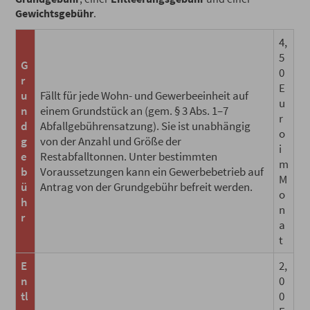
Gewichtsgebühr
.
4,
5
G
0
r
E
u
Fällt für jede Wohn- und Gewerbeeinheit auf
u
n
einem Grundstück an (gem. § 3 Abs. 1–7
r
d
Abfallgebührensatzung). Sie ist unabhängig
o
g
von der Anzahl und Größe der
i
e
Restabfalltonnen. Unter bestimmten
m
b
Voraussetzungen kann ein Gewerbebetrieb auf
M
ü
Antrag von der Grundgebühr befreit werden.
o
h
n
r
a
t
E
2,
n
0
tl
0