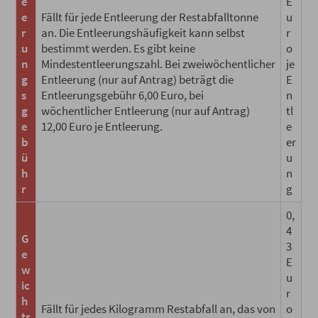
e
E
e
Fällt für jede Entleerung der Restabfalltonne
u
r
an. Die Entleerungshäufigkeit kann selbst
r
u
bestimmt werden. Es gibt keine
o
n
Mindestentleerungszahl. Bei zweiwöchentlicher
je
g
Entleerung (nur auf Antrag) beträgt die
E
s
Entleerungsgebühr 6,00 Euro, bei
n
g
wöchentlicher Entleerung (nur auf Antrag)
tl
e
12,00 Euro je Entleerung.
e
b
er
ü
u
h
n
r
g
0,
4
G
3
e
E
w
u
ic
r
h
Fällt für jedes Kilogramm Restabfall an, das von
o
ts