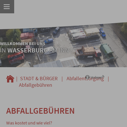
WILLKOMMEN BEI UNS
IN
WASSERBURG
AM INN !
|
STADT & BÜRGER
|
Abfallentsorgung
|
Abfallgebühren
ABFALLGEBÜHREN
Was kostet und wie viel?