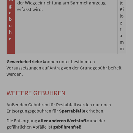
der Wiegeeinrichtung am Sammelfahrzeug
je
g
erfasst wird.
Ki
e
lo
b
g
ü
r
h
a
r
m
m
Gewerbebetriebe
können unter bestimmten
Voraussetzungen auf Antrag von der Grundgebühr befreit
werden.
WEITERE GEBÜHREN
Außer den Gebühren für Restabfall werden nur noch
Entsorgungsgebühren für
Sperrabfälle
erhoben.
Die Entsorgung
aller anderen Wertstoffe
und der
gefährlichen Abfälle ist
gebührenfrei!