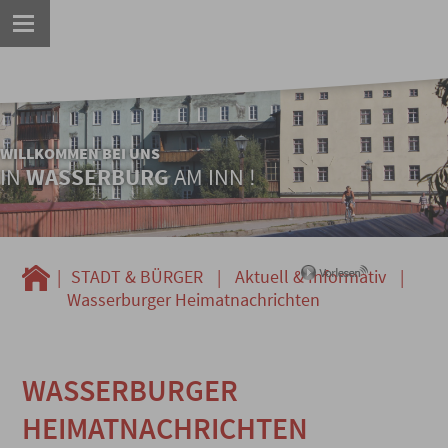
WILLKOMMEN BEI UNS
IN
WASSERBURG
AM INN !
|
STADT & BÜRGER
|
Aktuell & Informativ
|
Wasserburger Heimatnachrichten
WASSERBURGER
HEIMATNACHRICHTEN