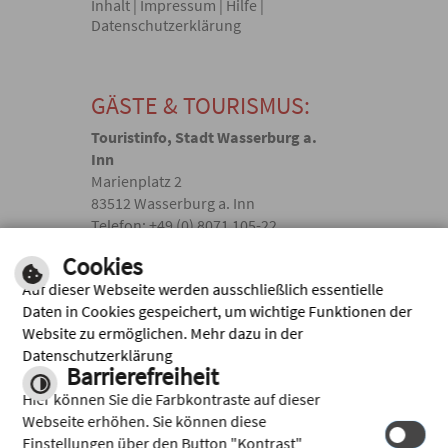
Inhalt
|
Impressum
|
Hilfe
|
Datenschutzerklärung
GÄSTE & TOURISMUS:
Touristinfo, Stadt Wasserburg a.
Inn
Marienplatz 2
83512 Wasserburg a. Inn
Telefon: +49 (0) 8071 105-22
touristik(@)wasserburg.de
Cookies
Auf dieser Webseite werden ausschließlich essentielle
Facebook
Daten in Cookies gespeichert, um wichtige Funktionen der
Website zu ermöglichen. Mehr dazu in der
Instagram
Datenschutzerklärung
Barrierefreiheit
Hier können Sie die Farbkontraste auf dieser
Webseite erhöhen. Sie können diese
Einstellungen über den Button "Kontrast"