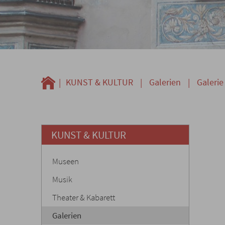
|
KUNST & KULTUR
|
Galerien
|
Galeri
KUNST & KULTUR
Museen
Musik
Theater & Kabarett
Galerien