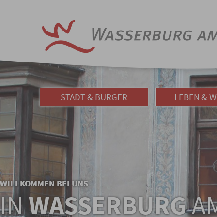
STADT & BÜRGER
LEBEN & 
WILLKOMMEN BEI UNS
IN
WASSERBURG
AM