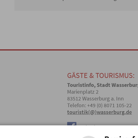
GÄSTE & TOURISMUS:
Touristinfo, Stadt Wasserbur
Marienplatz 2
83512 Wasserburg a. Inn
Telefon: +49 (0) 8071 105-22
touristik(@)wasserburg.de
Facebook