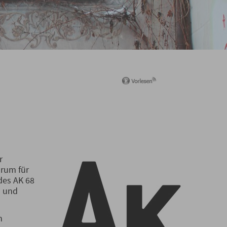
r
orum für
des AK 68
n und
n