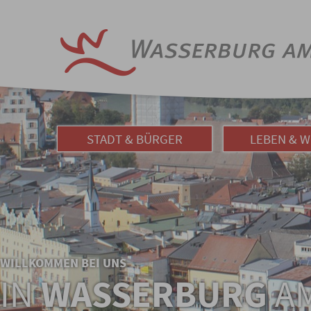
STADT & BÜRGER
LEBEN & 
WILLKOMMEN BEI UNS
IN
WASSERBURG
AM