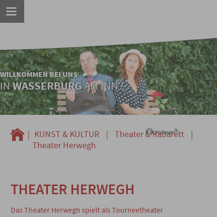
WILLKOMMEN BEI UNS
IN
WASSERBURG
AM INN !
|
KUNST & KULTUR
|
Theater & Kabarett
|
Theater Herwegh
THEATER HERWEGH
Das Theater Herwegh spielt als Tourneetheater