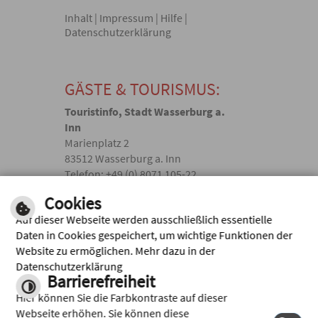
Inhalt
|
Impressum
|
Hilfe
|
Datenschutzerklärung
GÄSTE & TOURISMUS:
Touristinfo, Stadt Wasserburg a.
Inn
Marienplatz 2
83512 Wasserburg a. Inn
Telefon: +49 (0) 8071 105-22
touristik(@)wasserburg.de
Cookies
Auf dieser Webseite werden ausschließlich essentielle
Facebook
Daten in Cookies gespeichert, um wichtige Funktionen der
Website zu ermöglichen. Mehr dazu in der
Instagram
Datenschutzerklärung
Barrierefreiheit
Hier können Sie die Farbkontraste auf dieser
Webseite erhöhen. Sie können diese