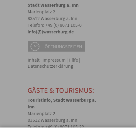
Stadt Wasserburg a. Inn
Marienplatz 2
83512 Wasserburg a. Inn
Telefon: +49 (0) 8071 105-0
info(@)wasserburg.de
ÖFFNUNGSZEITEN
Inhalt
|
Impressum
|
Hilfe
|
Datenschutzerklärung
GÄSTE & TOURISMUS:
Touristinfo, Stadt Wasserburg a.
Inn
Marienplatz 2
83512 Wasserburg a. Inn
Telefon: +49 (0) 8071 105-22
touristik(@)wasserburg.de