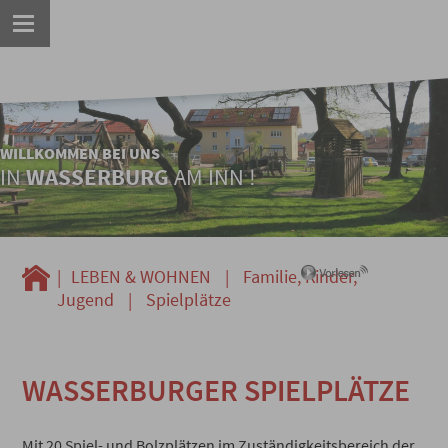
WILLKOMMEN BEI UNS
IN
WASSERBURG
AM INN !
|
LEBEN & WOHNEN
|
Familie, Kinder,
Jugend
|
Spielplätze
WASSERBURGER SPIELPLÄTZE
Mit 20 Spiel- und Bolzplätzen im Zuständigkeitsbereich der