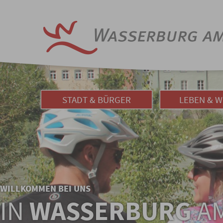
STADT & BÜRGER
LEBEN & 
WILLKOMMEN BEI UNS
IN
WASSERBURG
AM