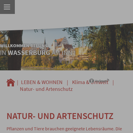
WILLKOMMEN BEI UNS
IN
WASSERBURG
AM INN !
|
LEBEN & WOHNEN
|
Klima & Umwelt
|
Natur- und Artenschutz
NATUR- UND ARTENSCHUTZ
Pflanzen und Tiere brauchen geeignete Lebensräume. Die