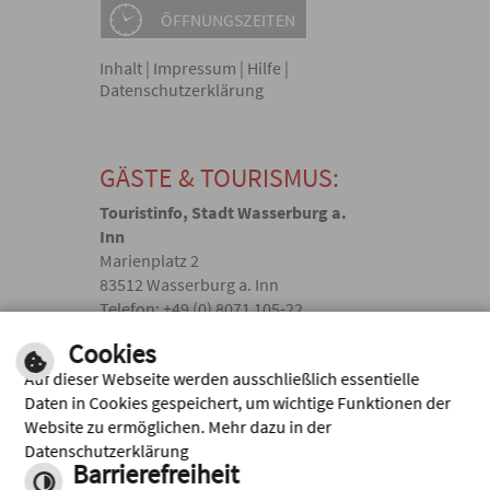
ÖFFNUNGSZEITEN
Inhalt
|
Impressum
|
Hilfe
|
Datenschutzerklärung
GÄSTE & TOURISMUS:
Touristinfo, Stadt Wasserburg a.
Inn
Marienplatz 2
83512 Wasserburg a. Inn
Telefon: +49 (0) 8071 105-22
touristik(@)wasserburg.de
Cookies
Auf dieser Webseite werden ausschließlich essentielle
Facebook
Daten in Cookies gespeichert, um wichtige Funktionen der
Website zu ermöglichen. Mehr dazu in der
Instagram
Datenschutzerklärung
Barrierefreiheit