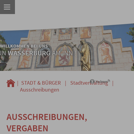
WILLKOMMEN BEI UNS
IN
WASSERBURG
AM INN !
|
STADT & BÜRGER
|
Stadtverwaltung
|
Ausschreibungen
AUSSCHREIBUNGEN,
VERGABEN