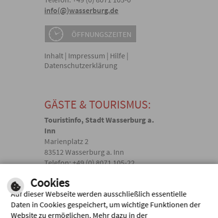
info(@)wasserburg.de
ÖFFNUNGSZEITEN
Inhalt
|
Impressum
|
Hilfe
|
Datenschutzerklärung
GÄSTE & TOURISMUS:
Touristinfo, Stadt Wasserburg a.
Inn
Marienplatz 2
83512 Wasserburg a. Inn
Telefon: +49 (0) 8071 105-22
touristik(@)wasserburg.de
Cookies
Auf dieser Webseite werden ausschließlich essentielle
Facebook
Daten in Cookies gespeichert, um wichtige Funktionen der
Website zu ermöglichen. Mehr dazu in der