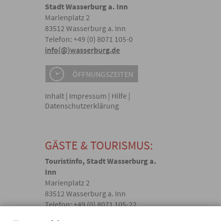
Stadt Wasserburg a. Inn
Marienplatz 2
83512 Wasserburg a. Inn
Telefon: +49 (0) 8071 105-0
info(@)wasserburg.de
ÖFFNUNGSZEITEN
Inhalt
|
Impressum
|
Hilfe
|
Datenschutzerklärung
GÄSTE & TOURISMUS:
Touristinfo, Stadt Wasserburg a.
Inn
Marienplatz 2
83512 Wasserburg a. Inn
Telefon: +49 (0) 8071 105-22
touristik(@)wasserburg.de