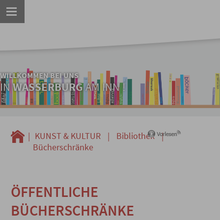
WILLKOMMEN BEI UNS
IN
WASSERBURG
AM INN !
|
KUNST & KULTUR
|
Bibliothek
|
Bücherschränke
ÖFFENTLICHE
BÜCHERSCHRÄNKE