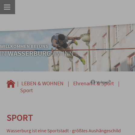
WILLKOMMEN BEI UNS
IN
WASSERBURG
AM INN !
|
LEBEN & WOHNEN
|
Ehrenamt & Sport
|
Sport
SPORT
Wasserburg ist eine Sportstadt - größtes Aushängeschild