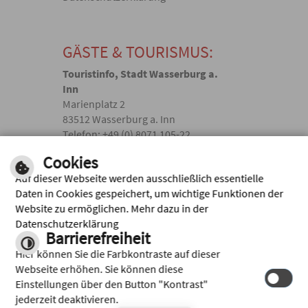
GÄSTE & TOURISMUS:
Touristinfo, Stadt Wasserburg a.
Inn
Marienplatz 2
83512 Wasserburg a. Inn
Telefon: +49 (0) 8071 105-22
touristik(@)wasserburg.de
Cookies
Auf dieser Webseite werden ausschließlich essentielle
Facebook
Daten in Cookies gespeichert, um wichtige Funktionen der
Website zu ermöglichen. Mehr dazu in der
Instagram
Datenschutzerklärung
Barrierefreiheit
Hier können Sie die Farbkontraste auf dieser
Webseite erhöhen. Sie können diese
Einstellungen über den Button "Kontrast"
jederzeit deaktivieren.