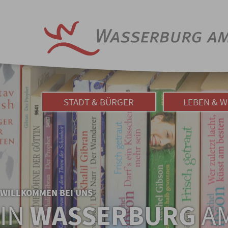
STADT & BÜRGER
LEBEN & 
WILLKOMMEN BEI UNS
IN
WASSERBURG
AM