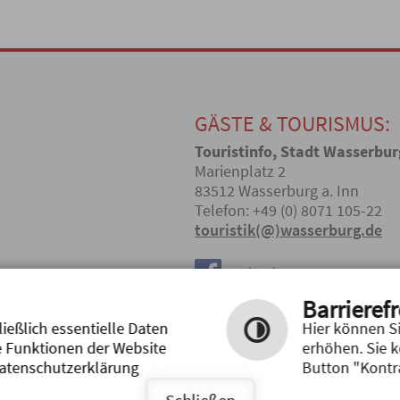
GÄSTE & TOURISMUS:
Touristinfo, Stadt Wasserbur
Marienplatz 2
83512 Wasserburg a. Inn
Telefon: +49 (0) 8071 105-22
touristik(@)wasserburg.de
Facebook
Barrierefr
Instagram
ießlich essentielle Daten
Hier können Si
e Funktionen der Website
erhöhen. Sie 
Datenschutzerklärung
Button "Kontra