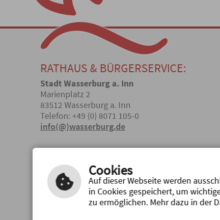
RATHAUS & BÜRGERSERVICE:
Stadt Wasserburg a. Inn
Marienplatz 2
83512 Wasserburg a. Inn
Telefon: +49 (0) 8071 105-0
info(@)wasserburg.de
ÖFFNUNGSZEITEN
Cookies
Auf dieser Webseite werden ausschl
Inhalt
|
Impressum
|
Hilfe
|
Datenschutzerklärung
in Cookies gespeichert, um wichtig
zu ermöglichen. Mehr dazu in der 