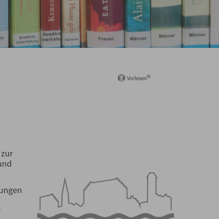
 zur
 und
rungen
r