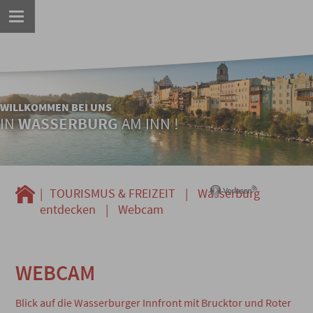
WILLKOMMEN BEI UNS
IN
WASSERBURG
AM INN !
|
TOURISMUS & FREIZEIT
|
Wasserburg
entdecken
|
Webcam
WEBCAM
Blick auf die Wasserburger Innfront mit Brucktor und Roter