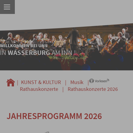
WILLKOMMEN BEI UNS
IN
WASSERBURG
AM INN !
|
KUNST & KULTUR
|
Musik
|
Rathauskonzerte
|
Rathauskonzerte 2026
JAHRESPROGRAMM 2026