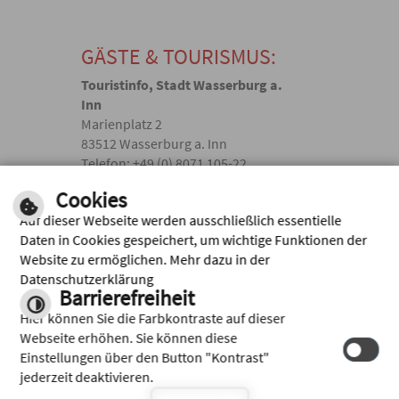
GÄSTE & TOURISMUS:
Touristinfo, Stadt Wasserburg a.
Inn
Marienplatz 2
83512 Wasserburg a. Inn
Telefon: +49 (0) 8071 105-22
touristik(@)wasserburg.de
Cookies
Auf dieser Webseite werden ausschließlich essentielle
Facebook
Daten in Cookies gespeichert, um wichtige Funktionen der
Website zu ermöglichen. Mehr dazu in der
Instagram
Datenschutzerklärung
Barrierefreiheit
Hier können Sie die Farbkontraste auf dieser
Webseite erhöhen. Sie können diese
Einstellungen über den Button "Kontrast"
jederzeit deaktivieren.