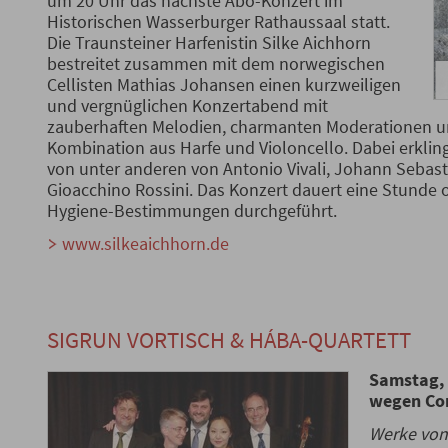
um 20 Uhr das nächste Abo-Konzert im
Historischen Wasserburger Rathaussaal statt.
Die Traunsteiner Harfenistin Silke Aichhorn
bestreitet zusammen mit dem norwegischen
Cellisten Mathias Johansen einen kurzweiligen
und vergnüglichen Konzertabend mit
zauberhaften Melodien, charmanten Moderationen u
Kombination aus Harfe und Violoncello. Dabei erklin
von unter anderen von Antonio Vivali, Johann Sebas
Gioacchino Rossini. Das Konzert dauert eine Stunde
Hygiene-Bestimmungen durchgeführt.
www.silkeaichhorn.de
SIGRUN VORTISCH & HÁBA-QUARTETT
Samstag, 
wegen Co
Werke von