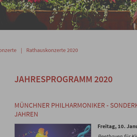
onzerte
|
Rathauskonzerte 2020
JAHRESPROGRAMM 2020
MÜNCHNER PHILHARMONIKER - SONDERK
JAHREN
Freitag, 10. Jan
Beethoven für Ki