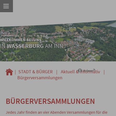
WILLKOMMEN BEI UNS
IN
WASSERBURG
AM INN !
|
STADT & BÜRGER
|
Aktuell & Informativ
|
Bürgerversammlungen
BÜRGERVERSAMMLUNGEN
Jedes Jahr finden an vier Abenden Versammlungen für die