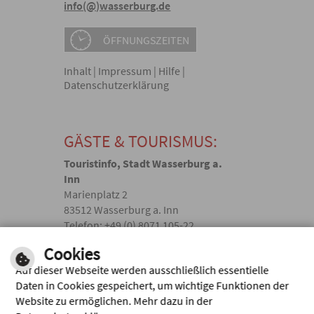
info(@)wasserburg.de
ÖFFNUNGSZEITEN
Inhalt
|
Impressum
|
Hilfe
|
Datenschutzerklärung
GÄSTE & TOURISMUS:
Touristinfo, Stadt Wasserburg a.
Inn
Marienplatz 2
83512 Wasserburg a. Inn
Telefon: +49 (0) 8071 105-22
touristik(@)wasserburg.de
Cookies
Auf dieser Webseite werden ausschließlich essentielle
Facebook
Daten in Cookies gespeichert, um wichtige Funktionen der
Website zu ermöglichen. Mehr dazu in der
Instagram