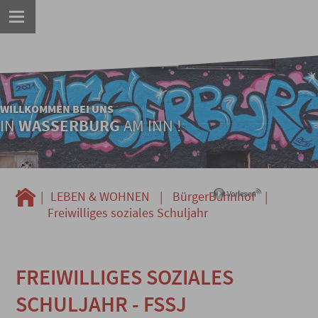
WILLKOMMEN BEI UNS
IN
WASSERBURG
AM INN !
|
LEBEN & WOHNEN
|
BürgerBahnhof
|
Freiwilliges soziales Schuljahr
FREIWILLIGES SOZIALES
SCHULJAHR - FSSJ