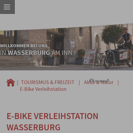
WILLKOMMEN BEI UNS
IN
WASSERBURG
AM INN !
|
TOURISMUS & FREIZEIT
|
Aktiv & Natur
|
E-Bike Verleihstation
E-BIKE VERLEIHSTATION
WASSERBURG