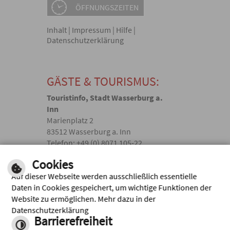
ÖFFNUNGSZEITEN
Inhalt
|
Impressum
|
Hilfe
|
Datenschutzerklärung
GÄSTE & TOURISMUS:
Touristinfo, Stadt Wasserburg a.
Inn
Marienplatz 2
83512 Wasserburg a. Inn
Telefon: +49 (0) 8071 105-22
touristik(@)wasserburg.de
Cookies
Auf dieser Webseite werden ausschließlich essentielle
Facebook
Daten in Cookies gespeichert, um wichtige Funktionen der
Website zu ermöglichen. Mehr dazu in der
Instagram
Datenschutzerklärung
Barrierefreiheit