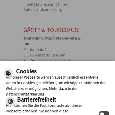
Inhalt
|
Impressum
|
Hilfe
|
Datenschutzerklärung
GÄSTE & TOURISMUS:
Touristinfo, Stadt Wasserburg a.
Inn
Marienplatz 2
83512 Wasserburg a. Inn
Telefon: +49 (0) 8071 105-22
touristik(@)wasserburg.de
Cookies
Auf dieser Webseite werden ausschließlich essentielle
Facebook
Daten in Cookies gespeichert, um wichtige Funktionen der
Website zu ermöglichen. Mehr dazu in der
Instagram
Datenschutzerklärung
Barrierefreiheit
Hier können Sie die Farbkontraste auf dieser
Webseite erhöhen. Sie können diese