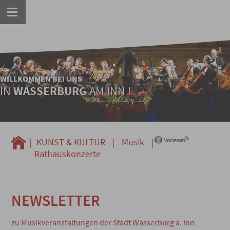
WILLKOMMEN BEI UNS
IN
WASSERBURG
AM INN !
|
KUNST & KULTUR
|
Musik
|
Rathauskonzerte
NEWSLETTER
zu Musikveranstaltungen der Stadt Wasserburg a. Inn