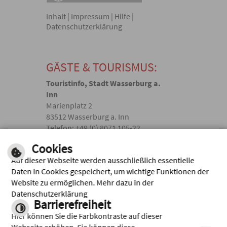
Inhalt
|
Impressum
|
Hilfe
|
Datenschutzerklärung
GÄSTE & TOURISMUS:
Touristinfo, Stadt Wasserburg a.
Inn
Marienplatz 2
83512 Wasserburg a. Inn
Telefon: +49 (0) 8071 105-22
touristik(@)wasserburg.de
Cookies
Auf dieser Webseite werden ausschließlich essentielle
Facebook
Daten in Cookies gespeichert, um wichtige Funktionen der
Website zu ermöglichen. Mehr dazu in der
Instagram
Datenschutzerklärung
Barrierefreiheit
Hier können Sie die Farbkontraste auf dieser