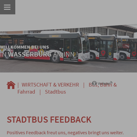
WILLKOMMEN BEI UNS
IN
WASSERBURG
AM INN !
|
WIRTSCHAFT & VERKEHR
|
Bus, Bahn &
Fahrrad
|
Stadtbus
STADTBUS FEEDBACK
Positives Feedback freut uns, negatives bringt uns weiter.