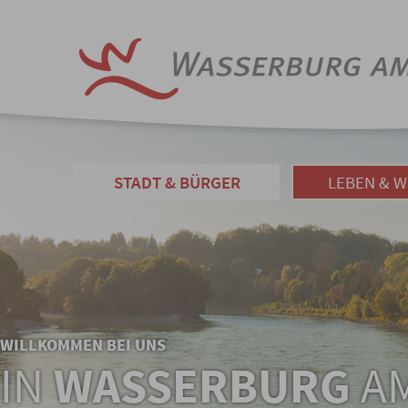
STADT & BÜRGER
LEBEN & 
WILLKOMMEN BEI UNS
IN
WASSERBURG
AM