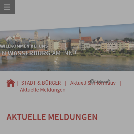
WILLKOMMEN BEI UNS
IN
WASSERBURG
AM INN !
|
STADT & BÜRGER
|
Aktuell & Informativ
|
Aktuelle Meldungen
AKTUELLE MELDUNGEN