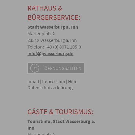
RATHAUS &
MUNALWAHL
KARRIERE
ONLINE-VER
BÜRGERSERVICE:
Stadt Wasserburg a. Inn
Marienplatz 2
83512 Wasserburg a. Inn
Telefon: +49 (0) 8071 105-0
info(@)wasserburg.de
ÖFFNUNGSZEITEN
Inhalt
|
Impressum
|
Hilfe
|
Datenschutzerklärung
GÄSTE & TOURISMUS:
Touristinfo, Stadt Wasserburg a.
Inn
Marienplatz 2