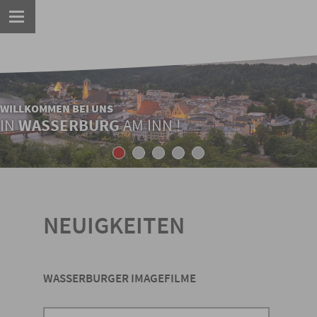
WILLKOMMEN BEI UNS
IN
WASSERBURG
AM INN !
1
2
3
4
5
NEUIGKEITEN
WASSERBURGER IMAGEFILME