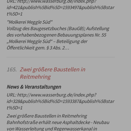
URL:
http://www.wasserburg.de/index.php?
id=421&publish%5Bid%5D=1593497&publish%5Bstar
t%5D=1
"Molkerei Meggle Süd"
Vollzug des Baugesetzbuches (BauGB); Aufstellung
des vorhabenbezogenen Bebauungsplanes Nr. 55
„Molkerei Meggle Süd“ – Beteiligung der
Öffentlichkeit gem. § 3 Abs. 2…
165.
Zwei größere Baustellen in
Reitmehring
News & Veranstaltungen
URL:
http://www.wasserburg.de/index.php?
id=328&publish%5Bid%5D=1593387&publish%5Bstar
t%5D=1
Zwei größere Baustellen in Reitmehring
Bahnhofstraße erhält neue Asphaltdecke - Neubau
von Wasserleitung und Regenwasserkanal in