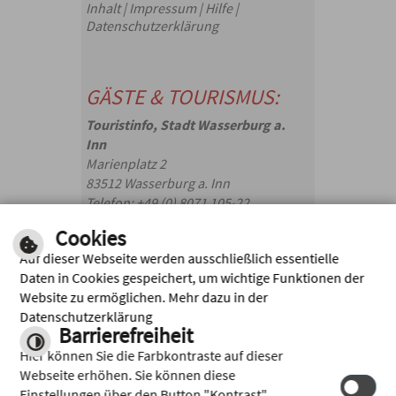
Inhalt
|
Impressum
|
Hilfe
|
Datenschutzerklärung
GÄSTE & TOURISMUS:
Touristinfo, Stadt Wasserburg a.
Inn
Marienplatz 2
83512 Wasserburg a. Inn
Telefon: +49 (0) 8071 105-22
touristik(@)wasserburg.de
Cookies
Auf dieser Webseite werden ausschließlich essentielle
Facebook
Daten in Cookies gespeichert, um wichtige Funktionen der
Website zu ermöglichen. Mehr dazu in der
Instagram
Datenschutzerklärung
Barrierefreiheit
Hier können Sie die Farbkontraste auf dieser
Webseite erhöhen. Sie können diese
Einstellungen über den Button "Kontrast"