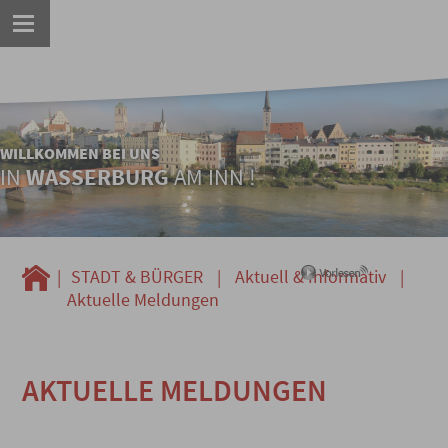
WILLKOMMEN BEI UNS
IN
WASSERBURG
AM INN !
|
STADT & BÜRGER
|
Aktuell & Informativ
|
Aktuelle Meldungen
AKTUELLE MELDUNGEN