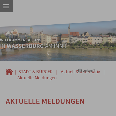
WILLKOMMEN BEI UNS
IN
WASSERBURG
AM INN !
|
STADT & BÜRGER
|
Aktuell & Informativ
|
Aktuelle Meldungen
AKTUELLE MELDUNGEN