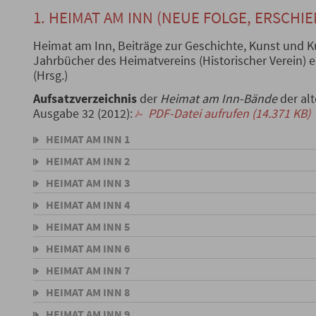
1. HEIMAT AM INN (NEUE FOLGE, ERSCHIE
Heimat am Inn, Beiträge zur Geschichte, Kunst und 
Jahrbücher des Heimatvereins (Historischer Verein)
(Hrsg.)
Aufsatzverzeichnis
der
Heimat am Inn-Bände
der alt
Ausgabe 32 (2012):
PDF-Datei aufrufen (14.371 KB)
HEIMAT AM INN 1
HEIMAT AM INN 2
HEIMAT AM INN 3
HEIMAT AM INN 4
HEIMAT AM INN 5
HEIMAT AM INN 6
HEIMAT AM INN 7
HEIMAT AM INN 8
HEIMAT AM INN 9