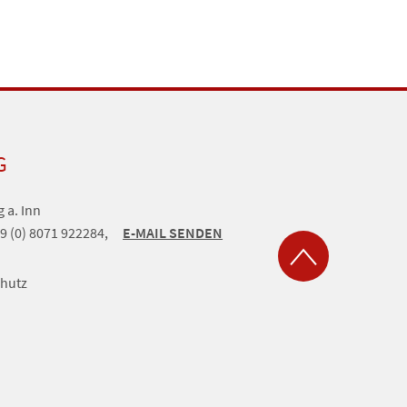
G
 a. Inn
9 (0) 8071 922284,
E-MAIL SENDEN
hutz