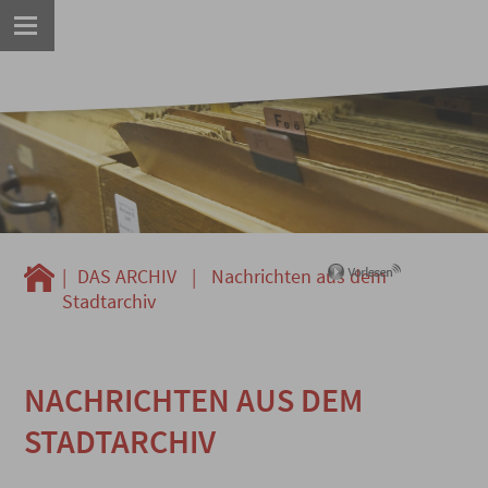
|
DAS ARCHIV
|
Nachrichten aus dem
Stadtarchiv
NACHRICHTEN AUS DEM
STADTARCHIV