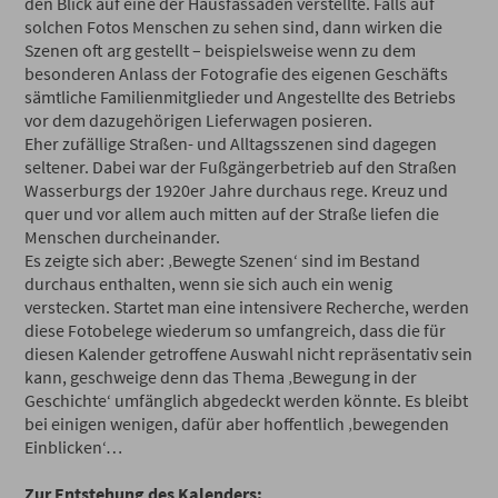
den Blick auf eine der Hausfassaden verstellte. Falls auf
solchen Fotos Menschen zu sehen sind, dann wirken die
Szenen oft arg gestellt – beispielsweise wenn zu dem
besonderen Anlass der Fotografie des eigenen Geschäfts
sämtliche Familienmitglieder und Angestellte des Betriebs
vor dem dazugehörigen Lieferwagen posieren.
Eher zufällige Straßen- und Alltagsszenen sind dagegen
seltener. Dabei war der Fußgängerbetrieb auf den Straßen
Wasserburgs der 1920er Jahre durchaus rege. Kreuz und
quer und vor allem auch mitten auf der Straße liefen die
Menschen durcheinander.
Es zeigte sich aber: ‚Bewegte Szenen‘ sind im Bestand
durchaus enthalten, wenn sie sich auch ein wenig
verstecken. Startet man eine intensivere Recherche, werden
diese Fotobelege wiederum so umfangreich, dass die für
diesen Kalender getroffene Auswahl nicht repräsentativ sein
kann, geschweige denn das Thema ‚Bewegung in der
Geschichte‘ umfänglich abgedeckt werden könnte. Es bleibt
bei einigen wenigen, dafür aber hoffentlich ‚bewegenden
Einblicken‘…
Zur Entstehung des Kalenders: