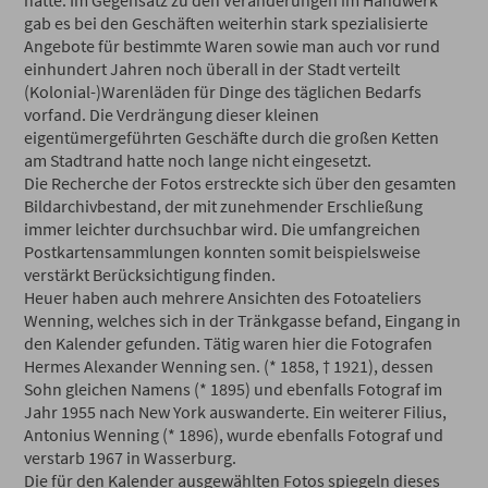
hatte. Im Gegensatz zu den Veränderungen im Handwerk
gab es bei den Geschäften weiterhin stark spezialisierte
Angebote für bestimmte Waren sowie man auch vor rund
einhundert Jahren noch überall in der Stadt verteilt
(Kolonial-)Warenläden für Dinge des täglichen Bedarfs
vorfand. Die Verdrängung dieser kleinen
eigentümergeführten Geschäfte durch die großen Ketten
am Stadtrand hatte noch lange nicht eingesetzt.
Die Recherche der Fotos erstreckte sich über den gesamten
Bildarchivbestand, der mit zunehmender Erschließung
immer leichter durchsuchbar wird. Die umfangreichen
Postkartensammlungen konnten somit beispielsweise
verstärkt Berücksichtigung finden.
Heuer haben auch mehrere Ansichten des Fotoateliers
Wenning, welches sich in der Tränkgasse befand, Eingang in
den Kalender gefunden. Tätig waren hier die Fotografen
Hermes Alexander Wenning sen. (* 1858, † 1921), dessen
Sohn gleichen Namens (* 1895) und ebenfalls Fotograf im
Jahr 1955 nach New York auswanderte. Ein weiterer Filius,
Antonius Wenning (* 1896), wurde ebenfalls Fotograf und
verstarb 1967 in Wasserburg.
Die für den Kalender ausgewählten Fotos spiegeln dieses