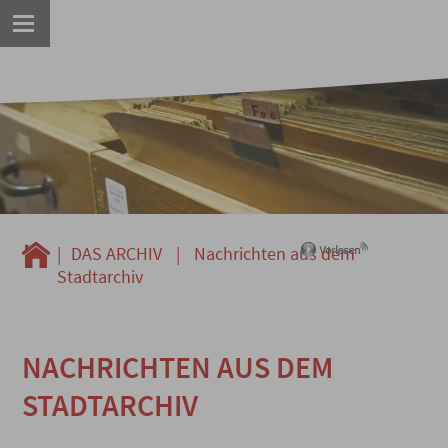
|
DAS ARCHIV
|
Nachrichten aus dem
Stadtarchiv
NACHRICHTEN AUS DEM
STADTARCHIV