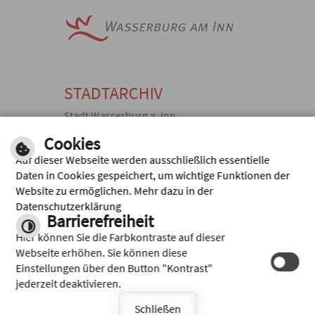
STADTARCHIV
Stadt Wasserburg a. Inn
Kellerstraße 10, 83512 Wasserburg
Cookies
a. Inn
Auf dieser Webseite werden ausschließlich essentielle
TEL: +49 (0)
FAX: +49 (0)
Daten in Cookies gespeichert, um wichtige Funktionen der
8071 920369,
8071 920371
Website zu ermöglichen. Mehr dazu in der
E-MAIL
Schriftliche
Datenschutzerklärung
SENDEN
Archivanfrage
Barrierefreiheit
Inhalt
|
Impressum
|
Hilfe
|
Hier können Sie die Farbkontraste auf dieser
Datenschutz
Webseite erhöhen. Sie können diese
Einstellungen über den Button "Kontrast"
jederzeit deaktivieren.
Schließen