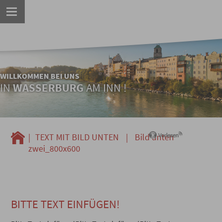
WILLKOMMEN BEI UNS
IN
WASSERBURG
AM INN !
|
TEXT MIT BILD UNTEN
|
Bild unten
zwei_800x600
BITTE TEXT EINFÜGEN!