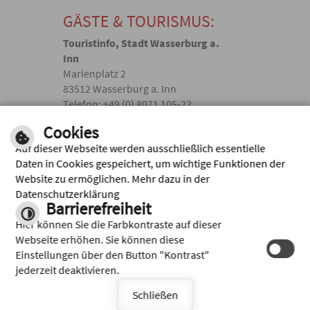
GÄSTE & TOURISMUS:
Touristinfo, Stadt Wasserburg a.
Inn
Marienplatz 2
83512 Wasserburg a. Inn
Telefon: +49 (0) 8071 105-22
touristik(@)wasserburg.de
Cookies
Auf dieser Webseite werden ausschließlich essentielle
Facebook
Daten in Cookies gespeichert, um wichtige Funktionen der
Website zu ermöglichen. Mehr dazu in der
Instagram
Datenschutzerklärung
Barrierefreiheit
Hier können Sie die Farbkontraste auf dieser
Webseite erhöhen. Sie können diese
Einstellungen über den Button "Kontrast"
jederzeit deaktivieren.
Schließen