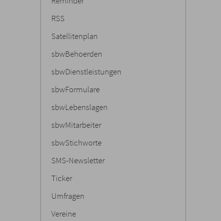
Reminder
RSS
Satellitenplan
sbwBehoerden
sbwDienstleistungen
sbwFormulare
sbwLebenslagen
sbwMitarbeiter
sbwStichworte
SMS-Newsletter
Ticker
Umfragen
Vereine