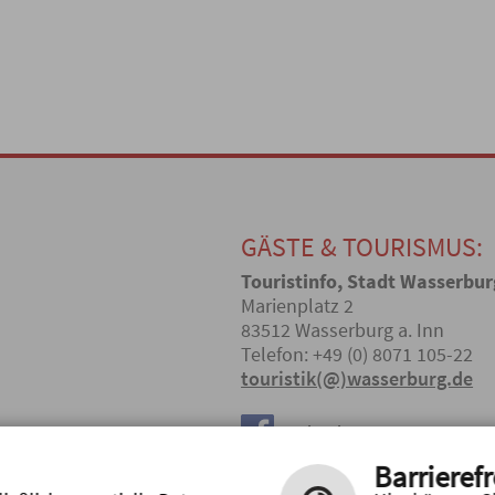
GÄSTE & TOURISMUS:
Touristinfo, Stadt Wasserbur
Marienplatz 2
83512 Wasserburg a. Inn
Telefon: +49 (0) 8071 105-22
touristik(@)wasserburg.de
Facebook
Barrierefr
Instagram