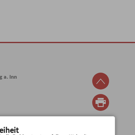
g a. Inn
eiheit