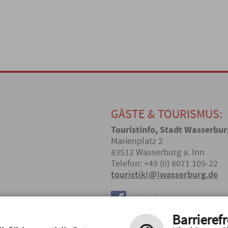
GÄSTE & TOURISMUS:
Touristinfo, Stadt Wasserbur
Marienplatz 2
83512 Wasserburg a. Inn
Telefon: +49 (0) 8071 105-22
touristik(@)wasserburg.de
Facebook
Barrierefr
Instagram