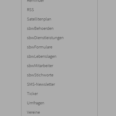
Reminder
RSS
Satellitenplan
sbwBehoerden
sbwDienstleistungen
sbwFormulare
sbwLebenslagen
sbwMitarbeiter
sbwStichworte
SMS-Newsletter
Ticker
Umfragen
Vereine