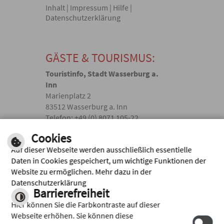
Inhalt
|
Impressum
|
Hilfe
|
Datenschutzerklärung
GÄSTE & TOURISMUS:
Touristinfo, Stadt Wasserburg a.
Inn
Marienplatz 2
83512 Wasserburg a. Inn
Telefon: +49 (0) 8071 105-22
touristik(@)wasserburg.de
Cookies
Auf dieser Webseite werden ausschließlich essentielle
Facebook
Daten in Cookies gespeichert, um wichtige Funktionen der
Website zu ermöglichen. Mehr dazu in der
Instagram
Datenschutzerklärung
Barrierefreiheit
Hier können Sie die Farbkontraste auf dieser
Webseite erhöhen. Sie können diese