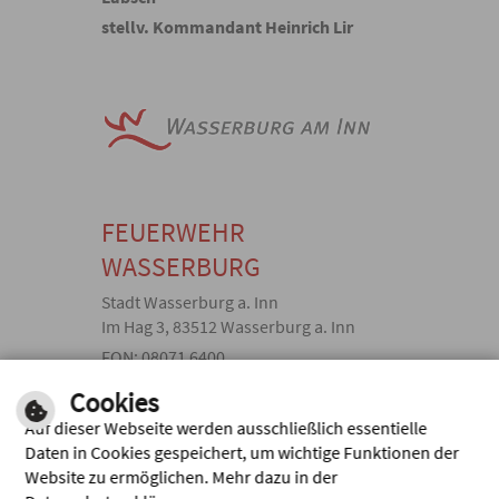
stellv. Kommandant Heinrich Lir
FEUERWEHR
WASSERBURG
Stadt Wasserburg a. Inn
Im Hag 3, 83512 Wasserburg a. Inn
FON: 08071 6400
Bankverbindung: Sparkasse
Cookies
Wasserburg
Auf dieser Webseite werden ausschließlich essentielle
IBAN: DE 72 7115 2680 0000
Daten in Cookies gespeichert, um wichtige Funktionen der
0075 59
Website zu ermöglichen. Mehr dazu in der
BIC: BYLADEM1WSB