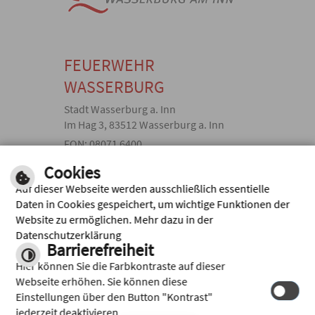
FEUERWEHR
WASSERBURG
Stadt Wasserburg a. Inn
Im Hag 3, 83512 Wasserburg a. Inn
FON: 08071 6400
Bankverbindung: Sparkasse
Cookies
Wasserburg
Auf dieser Webseite werden ausschließlich essentielle
IBAN: DE 72 7115 2680 0000
Daten in Cookies gespeichert, um wichtige Funktionen der
0075 59
Website zu ermöglichen. Mehr dazu in der
BIC: BYLADEM1WSB
Datenschutzerklärung
Barrierefreiheit
Inhalt
|
Impressum
|
Hilfe
|
Hier können Sie die Farbkontraste auf dieser
Datenschutz
Webseite erhöhen. Sie können diese
Einstellungen über den Button "Kontrast"
jederzeit deaktivieren.