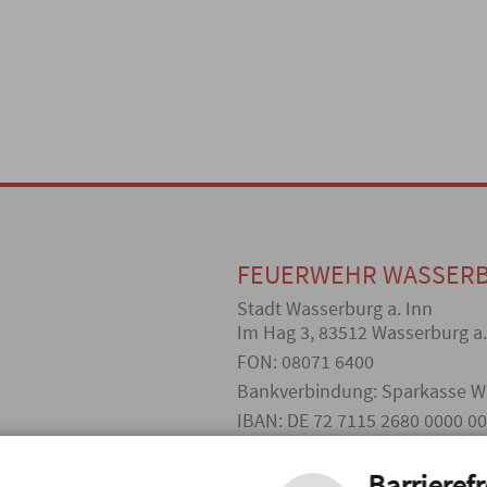
FEUERWEHR WASSER
Stadt Wasserburg a. Inn
Im Hag 3, 83512 Wasserburg a
FON: 08071 6400
Bankverbindung: Sparkasse W
IBAN: DE 72 7115 2680 0000 0
BIC: BYLADEM1WSB
Barrierefr