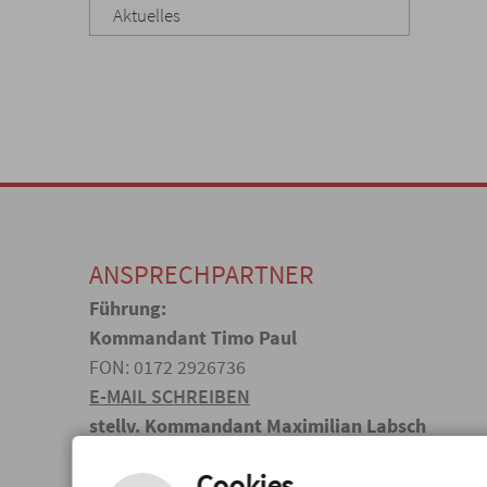
Aktuelles
ANSPRECHPARTNER
Führung:
Kommandant Timo Paul
FON: 0172 2926736
E-MAIL SCHREIBEN
stellv. Kommandant Maximilian Labsch
stellv. Kommandant Heinrich Lir
Cookies