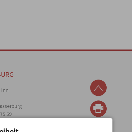
BURG
. Inn
asserburg
075 59
eiheit