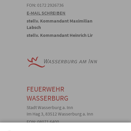
FON: 0172 2926736
E-MAIL SCHREIBEN
stellv. Kommandant Maximilian
Labsch
stellv. Kommandant Heinrich Lir
FEUERWEHR
WASSERBURG
Stadt Wasserburg a. Inn
Im Hag 3, 83512 Wasserburg a. Inn
FON: 08071 6400
Bankverbindung: Sparkasse