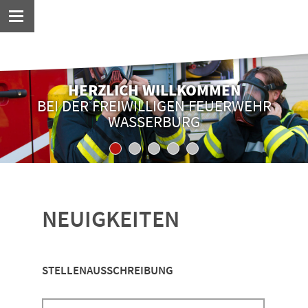
HERZLICH WILLKOMMEN
BEI DER FREIWILLIGEN FEUERWEHR
WASSERBURG
1
2
3
4
5
NEUIGKEITEN
STELLENAUSSCHREIBUNG