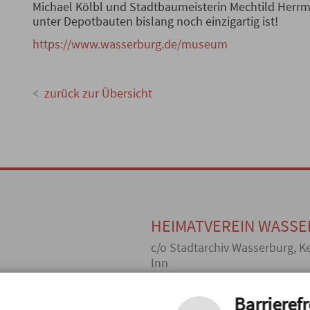
Michael Kölbl und Stadtbaumeisterin Mechtild Herr
unter Depotbauten bislang noch einzigartig ist!
https://www.wasserburg.de/museum
zurück zur Übersicht
HEIMATVEREIN WASSER
c/o Stadtarchiv Wasserburg, K
Inn
TEL: +49 (0) 8071 920369,
FAX: +4
Barrierefr