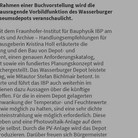
Rahmen einer Buchvorstellung wird die
ausragende Vorbildfunktion des Wasserburger
seumsdepots veranschaulicht.
 dem Fraunhofer-Institut für Bauphysik IBP am
ots und Archive – Handlungsempfehlungen für
usgeberin Kristina Holl erläuterte die
nung und den Bau von Depot- und
nt, einen genauen Anforderungskatalog,
t sowie ein fundiertes Planungskonzept wird
ichergestellt. Das Wasserburger Depot leistete
g, wie Mitautor Stefan Bichlmair betont. In
te und führt das IBP auch weiterhin im
enen dazu Aussagen über die künftige
effen. Für die in einem Depot gelagerten
 Schwankung der Temperatur- und Feuchtewerte
wie möglich zu halten, sind eine sehr dichte
instrahlung wie möglich erforderlich. Diese
eben und eine Photovoltaik-Anlage auf dem
ie selbst. Durch die PV-Anlage wird das Depot
roduzieren. Darüber freuen sich Bürgermeister