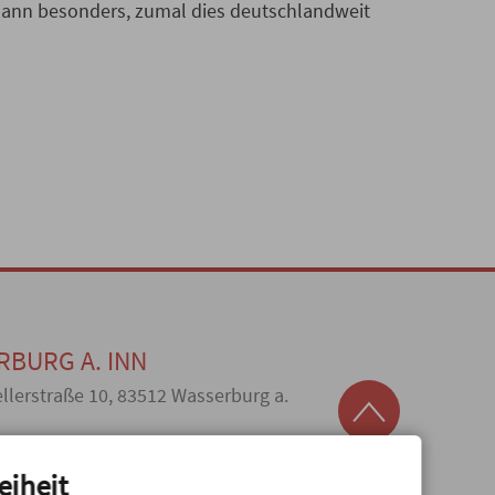
mann besonders, zumal dies deutschlandweit
BURG A. INN
ellerstraße 10, 83512 Wasserburg a.
9 (0) 8071 920371,
E-MAIL SENDEN
eiheit