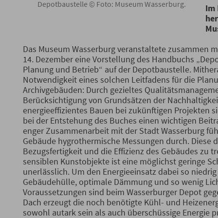
Depotbaustelle © Foto: Museum Wasserburg.
Im 
her
Mu
Das Museum Wasserburg veranstaltete zusammen mit
14. Dezember eine Vorstellung des Handbuchs „Dep
Planung und Betrieb“ auf der Depotbaustelle. Mithera
Notwendigkeit eines solchen Leitfadens für die Pla
Archivgebäuden: Durch gezieltes Qualitätsmanageme
Berücksichtigung von Grundsätzen der Nachhaltigkei
energieeffizientes Bauen bei zukünftigen Projekten s
bei der Entstehung des Buches einen wichtigen Beitra
enger Zusammenarbeit mit der Stadt Wasserburg führ
Gebäude hygrothermische Messungen durch. Diese di
Bezugsfertigkeit und die Effizienz des Gebäudes zu tr
sensiblen Kunstobjekte ist eine möglichst geringe
unerlässlich. Um den Energieeinsatz dabei so niedrig 
Gebäudehülle, optimale Dämmung und so wenig Lichte
Voraussetzungen sind beim Wasserburger Depot geg
Dach erzeugt die noch benötigte Kühl- und Heizenerg
sowohl autark sein als auch überschüssige Energie p