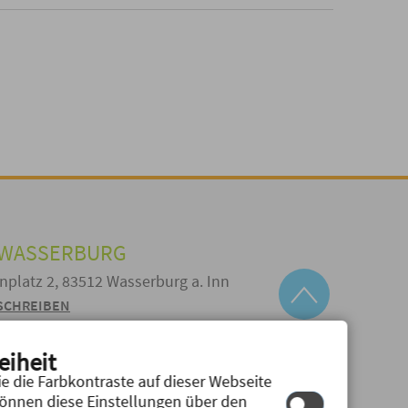
 WASSERBURG
enplatz 2, 83512 Wasserburg a. Inn
 SCHREIBEN
eiheit
hutz
e die Farbkontraste auf dieser Webseite
können diese Einstellungen über den