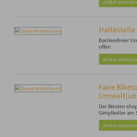
Artikel weiterle
Haltestell
Barrierefreier 
offen
Artikel weiterle
Faire Biket
Umwelt(un)
Der Westen shop
Gimplkeller am 
Artikel weiterle